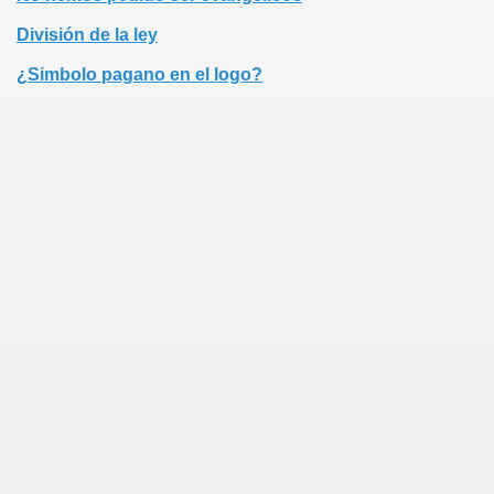
División de la ley
¿Simbolo pagano en el logo?
 adventista?
menismo
del adventismo
cos